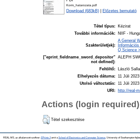
Korm_hatarozata.pdf
Download (683kB)
|
Előzetes bemutató
Tétel típus:
Kézirat
További információk:
NIIF - Hunga
A General W
Szakterület(ek):
Információs 
Q Science >
["eprint_fieldname_sword_depositor"
ALEPH SW
not defined]:
Feltöltő:
László Salla
Elhelyezés dátuma:
11 Júli 2023
Utolsó változtatás:
11 Júli 2023
URI:
http://real-
Actions (login required)
Tétel szekesztése
REAL-MS, az alkalamzott szoftver:
EPrints 3
amit a
School of Electronics and Computer Science
, University of Southampton fejle