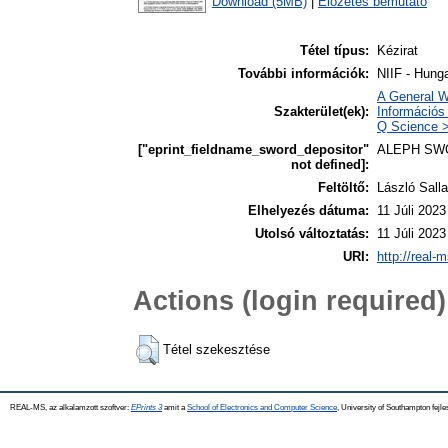
Download (5MB)
|
Előzetes bemutató
Tétel típus:
Kézirat
További információk:
NIIF - Hunga
A General W
Szakterület(ek):
Információs 
Q Science >
["eprint_fieldname_sword_depositor"
ALEPH SW
not defined]:
Feltöltő:
László Salla
Elhelyezés dátuma:
11 Júli 2023
Utolsó változtatás:
11 Júli 2023
URI:
http://real-
Actions (login required)
Tétel szekesztése
REAL-MS, az alkalamzott szoftver:
EPrints 3
amit a
School of Electronics and Computer Science
, University of Southampton fejle