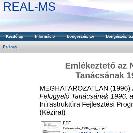
REAL-MS
Kezdőlap
Információ
Böngészés, Év
Böngészés, Sz
Belépés
Emlékeztető az 
Tanácsának 19
MEGHATÁROZATLAN (1996)
Felügyelő Tanácsának 1996. au
Infrastruktúra Fejlesztési Pro
(Kézirat)
PDF
Emlekezteto_1996_aug_06.pdf