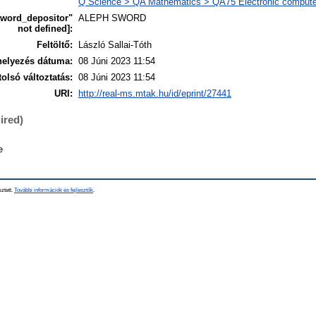
Q Science > QA Mathematics > QA75 Electronic compute
sword_depositor"
ALEPH SWORD
not defined]:
Feltöltő:
László Sallai-Tóth
helyezés dátuma:
08 Júni 2023 11:54
tolsó változtatás:
08 Júni 2023 11:54
URI:
http://real-ms.mtak.hu/id/eprint/27441
ired)
e
sztett.
További információk és fejlesztők
.