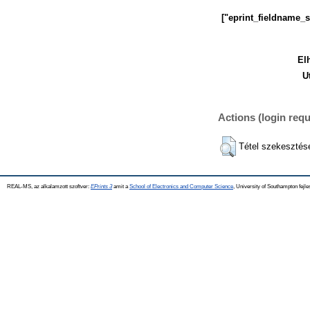
["eprint_fieldname_
El
U
Actions (login requ
Tétel szekesztés
REAL-MS, az alkalamzott szoftver:
EPrints 3
amit a
School of Electronics and Computer Science
, University of Southampton fejle