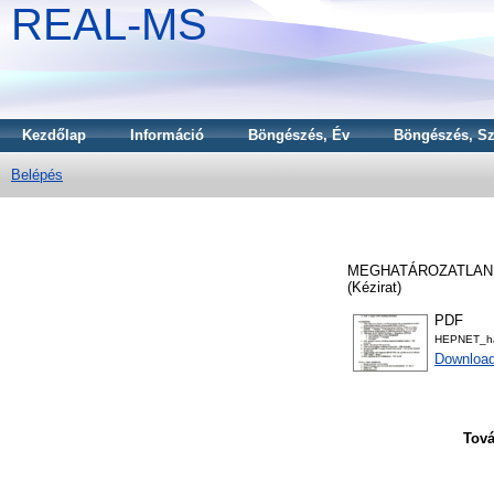
REAL-MS
Kezdőlap
Információ
Böngészés, Év
Böngészés, Sz
Belépés
MEGHATÁROZATLA
(Kézirat)
PDF
HEPNET_ha
Download
Tová