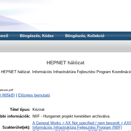
erző
Böngészés, Kódex
Böngészés, Kollekció
HEPNET hálózat
N
HEPNET hálózat.
Információs Infrastruktúra Fejlesztési Program Koordináci
lozat.pdf
 (805kB)
|
Előzetes bemutató
Tétel típus:
Kézirat
bbi információk:
NIIF - Hungarnet projekt keretében archiválva.
A General Works > AX Not specified / nem besorolt > AXII
Szakterület(ek):
Információs Infrastruktúra Fejlesztési Program (NIIF)