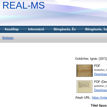
REAL-MS
Kezdőlap
Információ
Böngészés, Év
Böngészés, Sz
Belépés
Goldziher, Ignác
(1871
PDF
Goldziher_
Downloa
PDF (Des
goldziher_1
Download
Aleph URL:
https://mt
Tétel típus