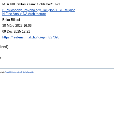
:
MTA KIK raktári szám: Goldziher/102/1
B Philosophy. Psychology. Religion > BL Religion
:
N Fine Arts > NA Architecture
:
Erika Bilicsi
:
30 Márc 2023 16:06
:
09 Dec 2025 12:21
:
https://real-ms.mtak.hu/id/eprint/27395
ired)
e
sztett.
További információk és fejlesztők
.