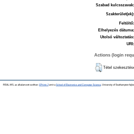
Szabad kulcsszavak
Szakterület(ek)
Feltöltő
Elhelyezés dátuma
Utolsó változtatás
URI
Actions (login requ
Tétel szekesztés
REAL-MS, az alkalamzott szoftver:
EPrints 3
amit a
School of Electronics and Computer Science
, University of Southampton fejle