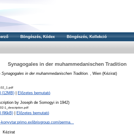
erző
Böngészés, Kódex
Böngészés, Kollekció
Synagogales in der muhammedanischen Tradition
)
Synagogales in der muhammedanischen Tradition.
, Wien (Kézirat)
102_1.pdf
d (12MB)
|
Előzetes bemutató
cription by Joseph de Somogyi in 1942)
02-1_description.pdf
 (96kB)
|
Előzetes bemutató
a-konyvtar.primo.exlibrisgroup.com/perma...
:
Kézirat