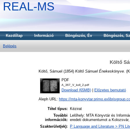
REAL-MS
Kezdőlap
Információ
Böngészés, Év
Böngészés, Sz
Belépés
Költő S
Költő, Sámuel
(1854)
Költő Sámuel Énekeskönyve.
(K
PDF
A_367_V_koll_2.pdf
Download (65MB)
|
Előzetes bemutató
Aleph URL:
https://mta-konyvtar.primo.exlibrisgroup.
Tétel típus:
Kézirat
További
Lelőhely: MTA Könyvtár és Informáci
információk:
eredeti dokumentumot a Kolozsvár,
Szakterület(ek):
P Language and Literature > PN Lite