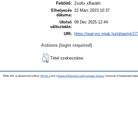
Feltöltő:
Zsoltx xBaráth
Elhelyezés
22 Márc 2023 10:37
dátuma:
Utolsó
09 Dec 2025 12:44
változtatás:
URI:
https://real-ms.mtak.hu/id/eprint/27
Actions (login required)
Tétel szekesztése
REAL-MS, az alkalamzott szoftver:
EPrints 3
amit a
School of Electronics and Computer Science
, University of Southampton fejle