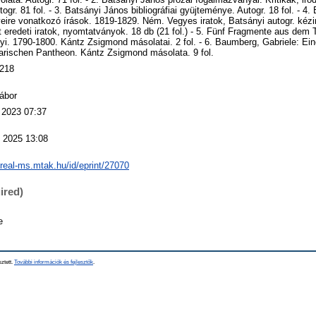
togr. 81 fol. - 3. Batsányi János bibliográfiai gyüjteménye. Autogr. 18 fol. - 4
ire vonatkozó írások. 1819-1829. Ném. Vegyes iratok, Batsányi autogr. kézira
t eredeti iratok, nyomtatványok. 18 db (21 fol.) - 5. Fünf Fragmente aus dem
yi. 1790-1800. Kántz Zsigmond másolatai. 2 fol. - 6. Baumberg, Gabriele: Ein
arischen Pantheon. Kántz Zsigmond másolata. 9 fol.
218
ábor
 2023 07:37
 2025 13:08
/real-ms.mtak.hu/id/eprint/27070
ired)
e
sztett.
További információk és fejlesztők
.