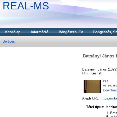
REAL-MS
Kezdőlap
Információ
Böngészés, Év
Böngészés, Sz
Belépés
Batsányi János f
Batsányi, János
(1829
H.n. (Kézirat)
PDF
Ms_10218.
Downloa
Aleph URL:
https://mt
Tétel típus:
Kézirat
1. Bat
ill. má