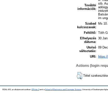
stb. Au
További
adóügye
információk:
intézet
Batsán
im ung
Szabad
Ms 10.
kulcsszavak:
Feltöltő:
Tóth G
Elhelyezés
30 Jan
dátuma:
Utolsó
09 Dec
változtatás:
URI:
https:/
Actions (login requ
Tétel szekesztés
REAL-MS, az alkalamzott szoftver:
EPrints 3
amit a
School of Electronics and Computer Science
, University of Southampton fejle