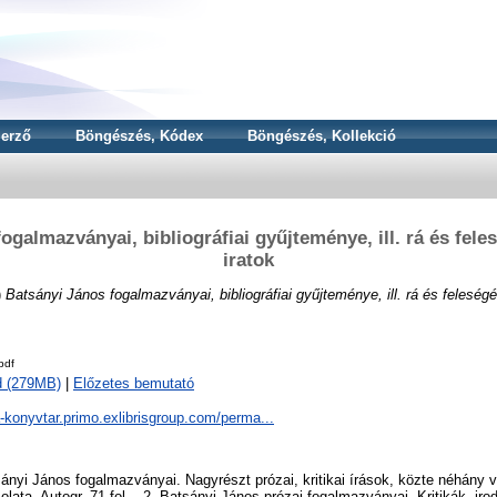
erző
Böngészés, Kódex
Böngészés, Kollekció
ogalmazványai, bibliográfiai gyűjteménye, ill. rá és fel
iratok
)
Batsányi János fogalmazványai, bibliográfiai gyűjteménye, ill. rá és feleségé
pdf
d (279MB)
|
Előzetes bemutató
a-konyvtar.primo.exlibrisgroup.com/perma...
sányi János fogalmazványai. Nagyrészt prózai, kritikai írások, közte néhány
solata. Autogr. 71 fol. - 2. Batsányi János prózai fogalmazványai. Kritikák, iro