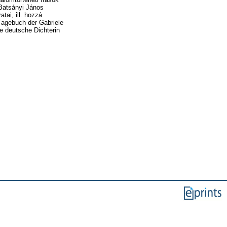
. Batsányi János
tai, ill. hozzá
 Tagebuch der Gabriele
e deutsche Dichterin