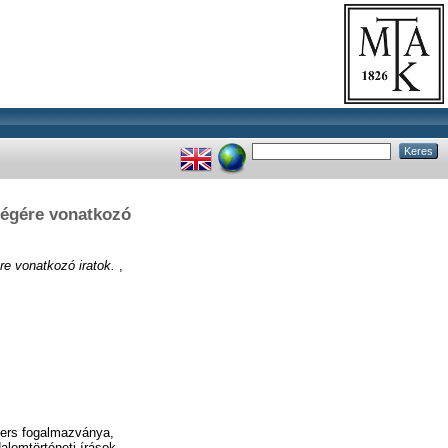
eségére vonatkozó
re vonatkozó iratok.
,
 vers fogalmazványa,
dalomtörténeti írások