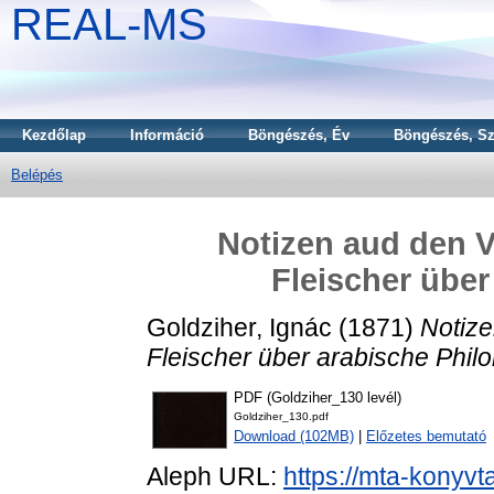
REAL-MS
Kezdőlap
Információ
Böngészés, Év
Böngészés, Sz
Belépés
Notizen aud den V
Fleischer über
Goldziher, Ignác
(1871)
Notize
Fleischer über arabische Philo
PDF (Goldziher_130 levél)
Goldziher_130.pdf
Download (102MB)
|
Előzetes bemutató
Aleph URL:
https://mta-konyvt