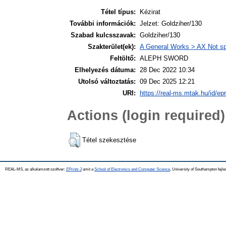
Tétel típus:
Kézirat
További információk:
Jelzet: Goldziher/130
Szabad kulcsszavak:
Goldziher/130
Szakterület(ek):
A General Works > AX Not spe
Feltöltő:
ALEPH SWORD
Elhelyezés dátuma:
28 Dec 2022 10:34
Utolsó változtatás:
09 Dec 2025 12:21
URI:
https://real-ms.mtak.hu/id/ep
Actions (login required)
Tétel szekesztése
REAL-MS, az alkalamzott szoftver:
EPrints 3
amit a
School of Electronics and Computer Science
, University of Southampton fejle