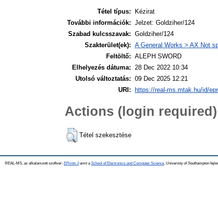
Tétel típus:
Kézirat
További információk:
Jelzet: Goldziher/124
Szabad kulcsszavak:
Goldziher/124
Szakterület(ek):
A General Works > AX Not spe
Feltöltő:
ALEPH SWORD
Elhelyezés dátuma:
28 Dec 2022 10:34
Utolsó változtatás:
09 Dec 2025 12:21
URI:
https://real-ms.mtak.hu/id/ep
Actions (login required)
Tétel szekesztése
REAL-MS, az alkalamzott szoftver:
EPrints 3
amit a
School of Electronics and Computer Science
, University of Southampton fejle