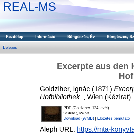
REAL-MS
Kezdőlap
Információ
Böngészés, Év
Böngészés, Sz
Belépés
Excerpte aus den 
Hof
Goldziher, Ignác
(1871)
Excerp
Hofbibliothek.
, Wien (Kézirat)
PDF (Goldziher_124 levél)
Goldziher_124.pdf
Download (97MB)
|
Előzetes bemutató
Aleph URL:
https://mta-konyvt