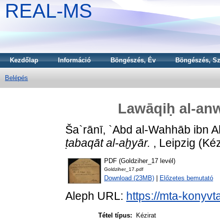
REAL-MS
Kezdőlap
Információ
Böngészés, Év
Böngészés, Sz
Belépés
Lawāqiḥ al-anw
Ša`rānī, `Abd al-Wahhāb ibn 
ṭabaqāt al-aḫyār.
, Leipzig (Kéz
PDF (Goldziher_17 levél)
Goldziher_17.pdf
Download (23MB)
|
Előzetes bemutató
Aleph URL:
https://mta-konyvt
Tétel típus:
Kézirat