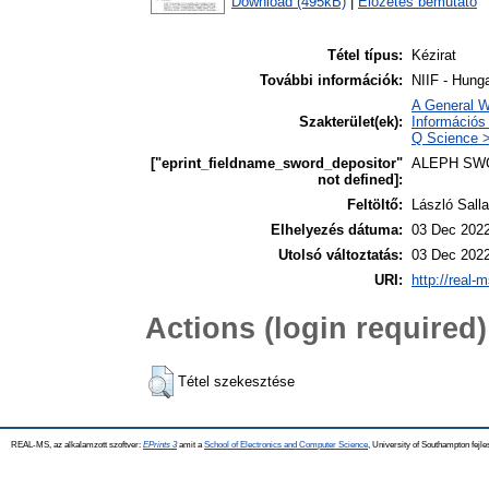
Download (495kB)
|
Előzetes bemutató
Tétel típus:
Kézirat
További információk:
NIIF - Hunga
A General W
Szakterület(ek):
Információs 
Q Science >
["eprint_fieldname_sword_depositor"
ALEPH SW
not defined]:
Feltöltő:
László Salla
Elhelyezés dátuma:
03 Dec 2022
Utolsó változtatás:
03 Dec 2022
URI:
http://real-
Actions (login required)
Tétel szekesztése
REAL-MS, az alkalamzott szoftver:
EPrints 3
amit a
School of Electronics and Computer Science
, University of Southampton fejle