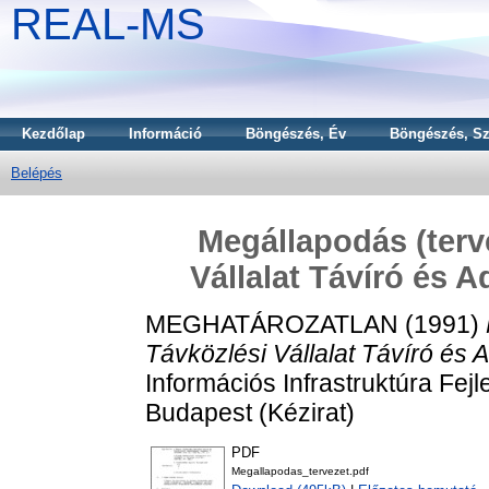
REAL-MS
Kezdőlap
Információ
Böngészés, Év
Böngészés, Sz
Belépés
Megállapodás (terv
Vállalat Távíró és A
MEGHATÁROZATLAN (1991)
Távközlési Vállalat Távíró és A
Információs Infrastruktúra Fej
Budapest (Kézirat)
PDF
Megallapodas_tervezet.pdf