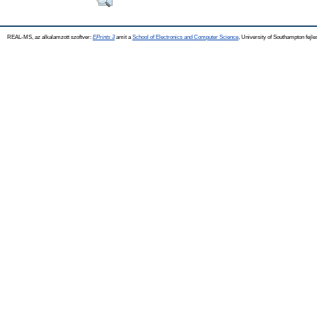
REAL-MS, az alkalamzott szoftver:
EPrints 3
amit a
School of Electronics and Computer Science
, University of Southampton fejle