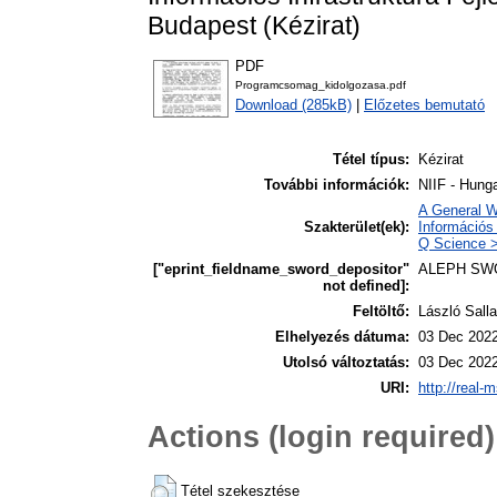
Budapest (Kézirat)
PDF
Programcsomag_kidolgozasa.pdf
Download (285kB)
|
Előzetes bemutató
Tétel típus:
Kézirat
További információk:
NIIF - Hunga
A General W
Szakterület(ek):
Információs 
Q Science >
["eprint_fieldname_sword_depositor"
ALEPH SW
not defined]:
Feltöltő:
László Salla
Elhelyezés dátuma:
03 Dec 2022
Utolsó változtatás:
03 Dec 2022
URI:
http://real-
Actions (login required)
Tétel szekesztése