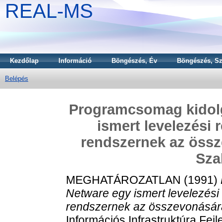
REAL-MS
Kezdőlap
Információ
Böngészés, Év
Böngészés, Sz
Belépés
Programcsomag kidolg
ismert levelezési
rendszernek az össze
Sza
MEGHATÁROZATLAN (1991)
Netware egy ismert levelezés
rendszernek az összevonására
Információs Infrastruktúra Fej