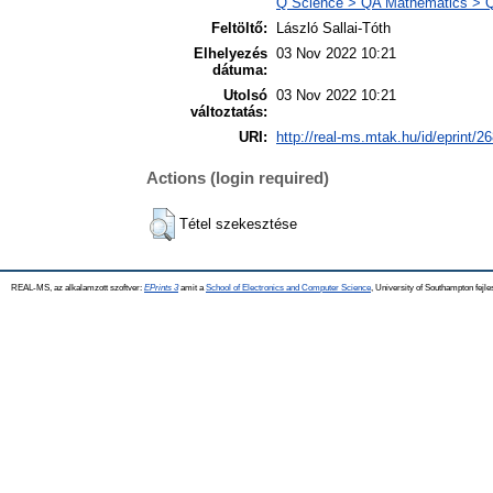
Q Science > QA Mathematics > Q
Feltöltő:
László Sallai-Tóth
Elhelyezés
03 Nov 2022 10:21
dátuma:
Utolsó
03 Nov 2022 10:21
változtatás:
URI:
http://real-ms.mtak.hu/id/eprint/2
Actions (login required)
Tétel szekesztése
REAL-MS, az alkalamzott szoftver:
EPrints 3
amit a
School of Electronics and Computer Science
, University of Southampton fejle