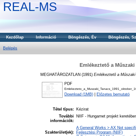
REAL-MS
Kezdőlap
Információ
Böngészés, Év
Böngészés, Sz
Belépés
Emlékeztető a Műszaki 
MEGHATÁROZATLAN (1991)
Emlékeztető a Műszaki T
PDF
Emlekezteto_a_Muszaki_Tanacs_1991_oktober_16-
Download (1MB)
|
Előzetes bemutató
Tétel típus:
Kézirat
További
NIIF - Hungarnet projekt keretébe
információk:
A General Works > AX Not specifie
Szakterület(ek):
Fejlesztési Program (NIIF)