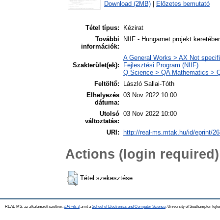
Download (2MB)
|
Előzetes bemutató
Tétel típus:
Kézirat
További
NIIF - Hungarnet projekt keretébe
információk:
A General Works > AX Not specifie
Szakterület(ek):
Fejlesztési Program (NIIF)
Q Science > QA Mathematics > Q
Feltöltő:
László Sallai-Tóth
Elhelyezés
03 Nov 2022 10:00
dátuma:
Utolsó
03 Nov 2022 10:00
változtatás:
URI:
http://real-ms.mtak.hu/id/eprint/2
Actions (login required)
Tétel szekesztése
REAL-MS, az alkalamzott szoftver:
EPrints 3
amit a
School of Electronics and Computer Science
, University of Southampton fejle