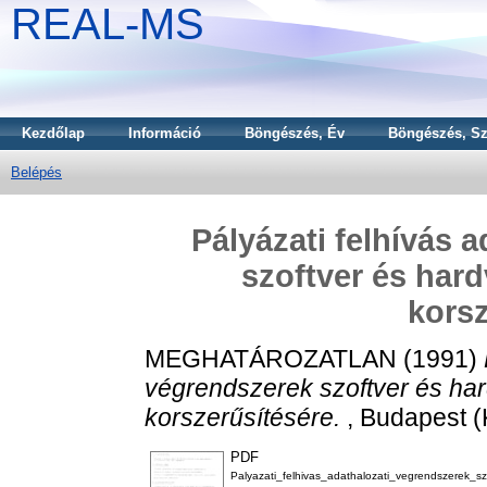
REAL-MS
Kezdőlap
Információ
Böngészés, Év
Böngészés, Sz
Belépés
Pályázati felhívás 
szoftver és hard
korsz
MEGHATÁROZATLAN (1991)
végrendszerek szoftver és har
korszerűsítésére.
, Budapest (
PDF
Palyazati_felhivas_adathalozati_vegrendszerek_szo