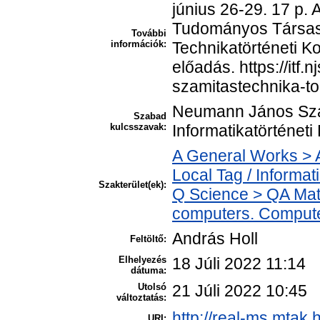
június 26-29. 17 p.
Tudományos Társas
További
információk:
Technikatörténeti K
előadás. https://itf
szamitastechnika-t
Neumann János Szá
Szabad
kulcsszavak:
Informatikatörténet
A General Works > A
Local Tag / Informat
Szakterület(ek):
Q Science > QA Mat
computers. Compute
András Holl
Feltöltő:
Elhelyezés
18 Júli 2022 11:14
dátuma:
Utolsó
21 Júli 2022 10:45
változtatás:
http://real-ms.mtak.
URI: