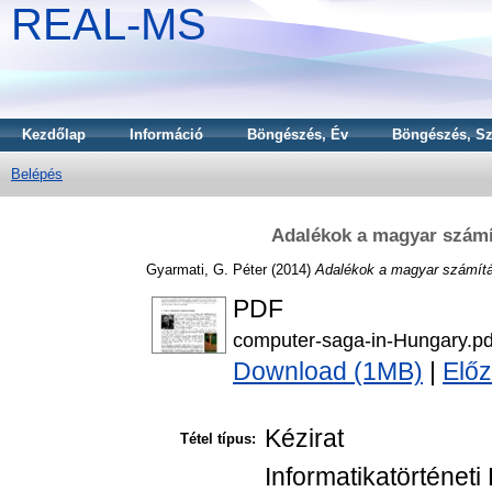
REAL-MS
Kezdőlap
Információ
Böngészés, Év
Böngészés, Sz
Belépés
Adalékok a magyar számí
Gyarmati, G. Péter
(2014)
Adalékok a magyar számítá
PDF
computer-saga-in-Hungary.pd
Download (1MB)
|
Előz
Kézirat
Tétel típus:
Informatikatörténet