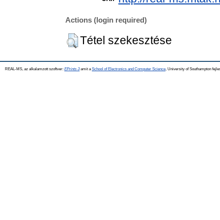
Actions (login required)
Tétel szekesztése
REAL-MS, az alkalamzott szoftver:
EPrints 3
amit a
School of Electronics and Computer Science
, University of Southampton fejle