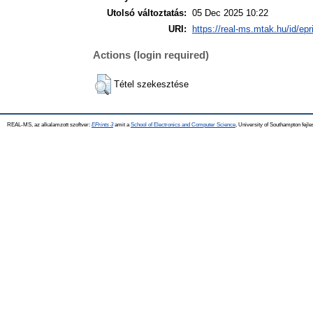
Utolsó változtatás:
05 Dec 2025 10:22
URI:
https://real-ms.mtak.hu/id/epr
Actions (login required)
Tétel szekesztése
REAL-MS, az alkalamzott szoftver:
EPrints 3
amit a
School of Electronics and Computer Science
, University of Southampton fejle