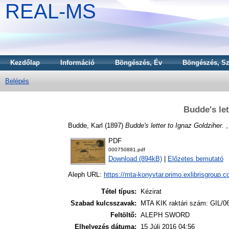
REAL-MS
Kezdőlap
Információ
Böngészés, Év
Böngészés, Sz
Belépés
Budde's let
Budde, Karl
(1897)
Budde's letter to Ignaz Goldziher.
,
PDF
000750881.pdf
Download (894kB)
|
Előzetes bemutató
Aleph URL:
https://mta-konyvtar.primo.exlibrisgroup.
Tétel típus:
Kézirat
Szabad kulcsszavak:
MTA KIK raktári szám: GIL/0
Feltöltő:
ALEPH SWORD
Elhelyezés dátuma:
15 Júli 2016 04:56