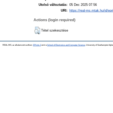
Utolsó változtatás:
05 Dec 2025 07:56
URI:
https://real-ms.mtak.hu/id/epr
Actions (login required)
Tétel szekesztése
REAL-MS, az alkalamzott szoftver:
EPrints 3
amit a
School of Electronics and Computer Science
, University of Southampton fejle