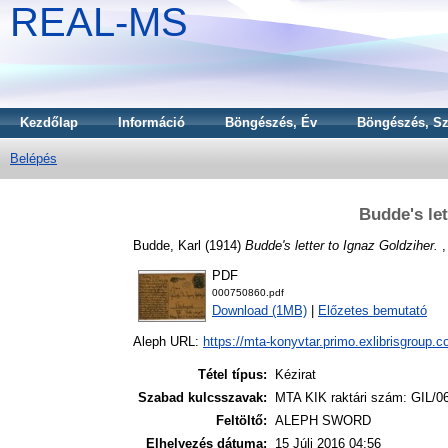
REAL-MS
Kezdőlap
Információ
Böngészés, Év
Böngészés, Sz
Belépés
Budde's let
Budde, Karl
(1914)
Budde's letter to Ignaz Goldziher.
,
PDF
000750860.pdf
Download (1MB)
|
Előzetes bemutató
Aleph URL:
https://mta-konyvtar.primo.exlibrisgroup.
Tétel típus:
Kézirat
Szabad kulcsszavak:
MTA KIK raktári szám: GIL/06
Feltöltő:
ALEPH SWORD
Elhelyezés dátuma:
15 Júli 2016 04:56