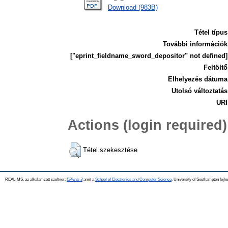
Download (983B)
Tétel típus
További információk
["eprint_fieldname_sword_depositor" not defined]
Feltöltő
Elhelyezés dátuma
Utolsó változtatás
URI
Actions (login required)
Tétel szekesztése
REAL-MS, az alkalamzott szoftver:
EPrints 3
amit a
School of Electronics and Computer Science
, University of Southampton fejle