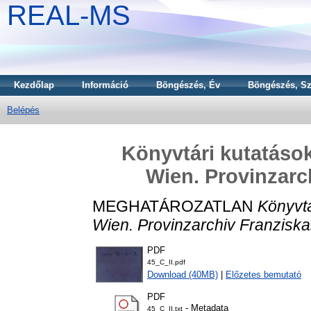
REAL-MS
Kezdőlap
Információ
Böngészés, Év
Böngészés, Sz
Belépés
Könyvtári kutatások
Wien. Provinzarch
MEGHATÁROZATLAN
Könyvtá
Wien. Provinzarchiv Franziskan
PDF
45_C_II.pdf
Download (40MB)
|
Előzetes bemutató
PDF
- Metadata
45_C_II.txt