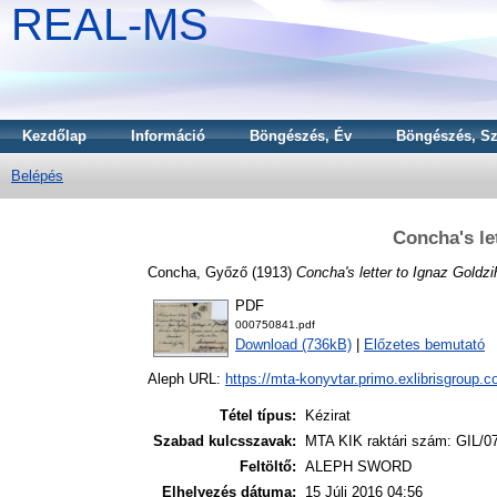
REAL-MS
Kezdőlap
Információ
Böngészés, Év
Böngészés, Sz
Belépés
Concha's le
Concha, Győző
(1913)
Concha's letter to Ignaz Goldzi
PDF
000750841.pdf
Download (736kB)
|
Előzetes bemutató
Aleph URL:
https://mta-konyvtar.primo.exlibrisgroup.
Tétel típus:
Kézirat
Szabad kulcsszavak:
MTA KIK raktári szám: GIL/0
Feltöltő:
ALEPH SWORD
Elhelyezés dátuma:
15 Júli 2016 04:56