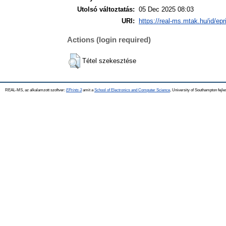
Utolsó változtatás:
05 Dec 2025 08:03
URI:
https://real-ms.mtak.hu/id/epr
Actions (login required)
Tétel szekesztése
REAL-MS, az alkalamzott szoftver:
EPrints 3
amit a
School of Electronics and Computer Science
, University of Southampton fejle