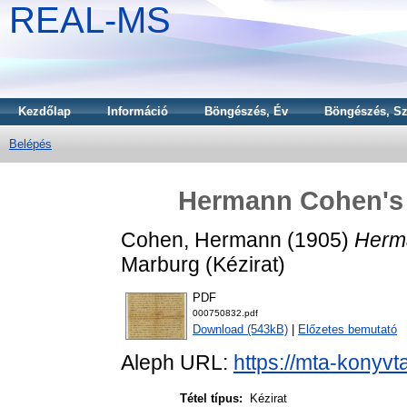
REAL-MS
Kezdőlap
Információ
Böngészés, Év
Böngészés, Sz
Belépés
Hermann Cohen's l
Cohen, Hermann
(1905)
Herma
Marburg (Kézirat)
PDF
000750832.pdf
Download (543kB)
|
Előzetes bemutató
Aleph URL:
https://mta-konyvt
Tétel típus:
Kézirat