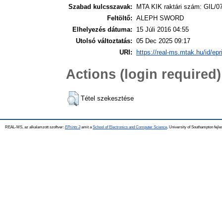
Szabad kulcsszavak:
MTA KIK raktári szám: GIL/0
Feltöltő:
ALEPH SWORD
Elhelyezés dátuma:
15 Júli 2016 04:55
Utolsó változtatás:
05 Dec 2025 09:17
URI:
https://real-ms.mtak.hu/id/epr
Actions (login required)
Tétel szekesztése
REAL-MS, az alkalamzott szoftver:
EPrints 3
amit a
School of Electronics and Computer Science
, University of Southampton fejle