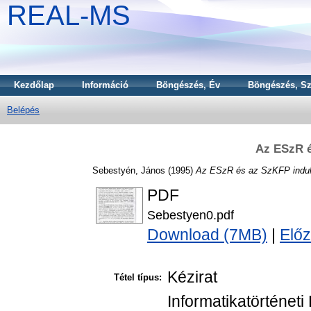
REAL-MS
Kezdőlap
Információ
Böngészés, Év
Böngészés, Sz
Belépés
Az ESzR é
Sebestyén, János
(1995)
Az ESzR és az SzKFP indul
PDF
Sebestyen0.pdf
Download (7MB)
|
Előz
Kézirat
Tétel típus:
Informatikatörténeti