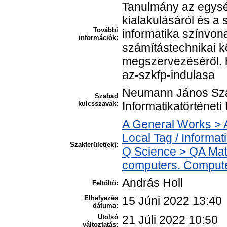
Tanulmány az egysé
kialakulásáról és a 
További
informatika színvon
információk:
számítástechnikai k
megszervezéséről. ht
az-szkfp-indulasa
Neumann János Szá
Szabad
kulcsszavak:
Informatikatörténet
A General Works > A
Local Tag / Informat
Szakterület(ek):
Q Science > QA Mat
computers. Compute
András Holl
Feltöltő:
Elhelyezés
15 Júni 2022 13:40
dátuma:
Utolsó
21 Júli 2022 10:50
változtatás: