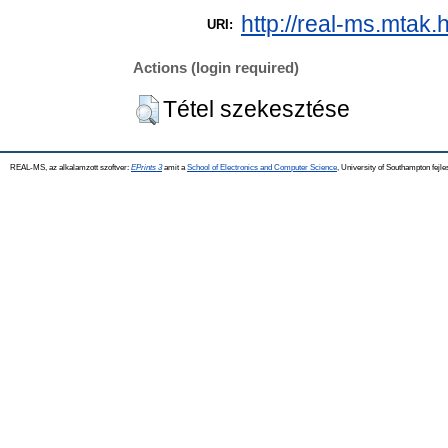
http://real-ms.mtak.
URI:
Actions (login required)
Tétel szekesztése
REAL-MS, az alkalamzott szoftver:
EPrints 3
amit a
School of Electronics and Computer Science
, University of Southampton fejle