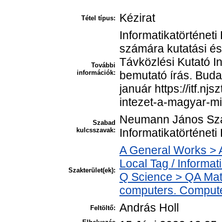
Kézirat
Tétel típus:
Informatikatörténeti
számára kutatási és 
Távközlési Kutató I
További
információk:
bemutató írás. Buda
január https://itf.nj
intezet-a-magyar-mi
Neumann János Szá
Szabad
kulcsszavak:
Informatikatörténet
A General Works > A
Local Tag / Informat
Szakterület(ek):
Q Science > QA Mat
computers. Compute
András Holl
Feltöltő: