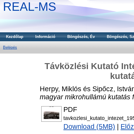
REAL-MS
Kezdőlap
Információ
Böngészés, Év
Böngészés, Sz
Belépés
Távközlési Kutató In
kutat
Herpy, Miklós
és
Sipőcz, Istvá
magyar mikrohullámú kutatás f
PDF
tavkozlesi_kutato_intezet_19
Download (5MB)
|
Előz