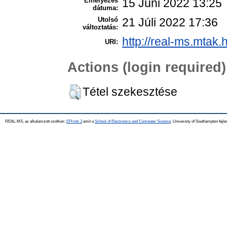
Elhelyezés
15 Júni 2022 13:25
dátuma:
Utolsó
21 Júli 2022 17:36
változtatás:
http://real-ms.mtak.
URI:
Actions (login required)
Tétel szekesztése
REAL-MS, az alkalamzott szoftver:
EPrints 3
amit a
School of Electronics and Computer Science
, University of Southampton fejle