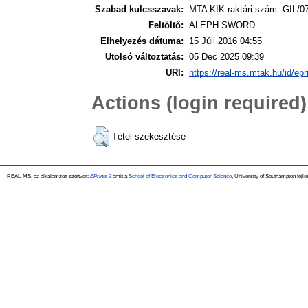
Szabad kulcsszavak:
MTA KIK raktári szám: GIL/0
Feltöltő:
ALEPH SWORD
Elhelyezés dátuma:
15 Júli 2016 04:55
Utolsó változtatás:
05 Dec 2025 09:39
URI:
https://real-ms.mtak.hu/id/epr
Actions (login required)
Tétel szekesztése
REAL-MS, az alkalamzott szoftver:
EPrints 3
amit a
School of Electronics and Computer Science
, University of Southampton fejle