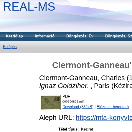
REAL-MS
Kezdőlap
Információ
Böngészés, Év
Böngészés, Sz
Belépés
Clermont-Ganneau's 
Clermont-Ganneau, Charles
(
Ignaz Goldziher.
, Paris (Kézira
PDF
000750822.pdf
Download (882kB)
|
Előzetes bemutató
Aleph URL:
https://mta-konyvt
Tétel típus:
Kézirat