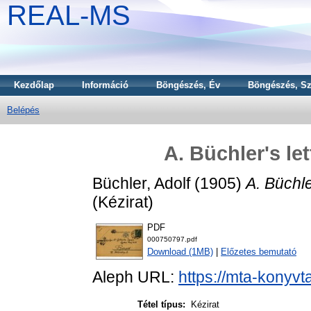
REAL-MS
Kezdőlap
Információ
Böngészés, Év
Böngészés, Sz
Belépés
A. Büchler's le
Büchler, Adolf
(1905)
A. Büchle
(Kézirat)
PDF
000750797.pdf
Download (1MB)
|
Előzetes bemutató
Aleph URL:
https://mta-konyvt
Tétel típus:
Kézirat