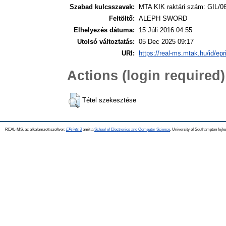
Szabad kulcsszavak:
MTA KIK raktári szám: GIL/0
Feltöltő:
ALEPH SWORD
Elhelyezés dátuma:
15 Júli 2016 04:55
Utolsó változtatás:
05 Dec 2025 09:17
URI:
https://real-ms.mtak.hu/id/epr
Actions (login required)
Tétel szekesztése
REAL-MS, az alkalamzott szoftver:
EPrints 3
amit a
School of Electronics and Computer Science
, University of Southampton fejle