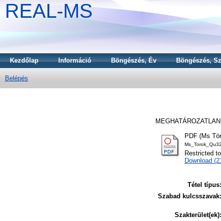
REAL-MS
Kezdőlap
Információ
Böngészés, Év
Böngészés, Sz
Belépés
MEGHATÁROZATLAN 
PDF (Ms Tör
Ms_Torok_Qu32
Restricted t
Download (
Tétel típus
Szabad kulcsszavak
Szakterület(ek)