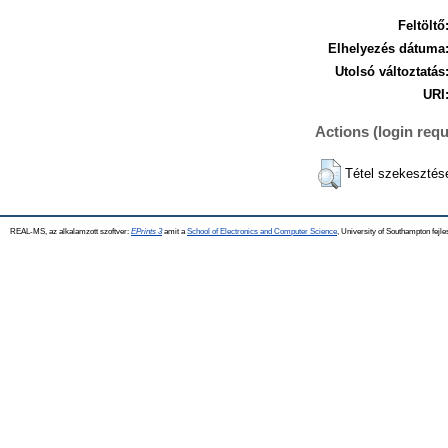
Feltöltő
Elhelyezés dátuma
Utolsó változtatás
URI
Actions (login requ
Tétel szekesztés
REAL-MS, az alkalamzott szoftver:
EPrints 3
amit a
School of Electronics and Computer Science
, University of Southampton fejle