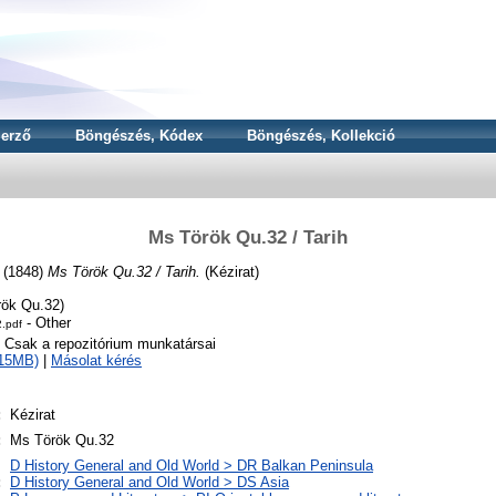
erző
Böngészés, Kódex
Böngészés, Kollekció
Ms Török Qu.32 / Tarih
(1848)
Ms Török Qu.32 / Tarih.
(Kézirat)
ök Qu.32)
- Other
.pdf
o Csak a repozitórium munkatársai
215MB)
|
Másolat kérés
:
Kézirat
:
Ms Török Qu.32
D History General and Old World > DR Balkan Peninsula
:
D History General and Old World > DS Asia