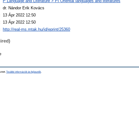
P Language and Literature > PI Oriental languages and literatures
:
dr. Nándor Erik Kovács
:
13 Ápr 2022 12:50
:
13 Ápr 2022 12:50
:
http://real-ms.mtak.hu/id/eprint/25360
ired)
e
sztett.
További információk és fejlesztők
.