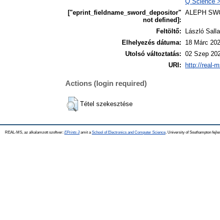
Q Science >
["eprint_fieldname_sword_depositor"
ALEPH SW
not defined]:
Feltöltő:
László Salla
Elhelyezés dátuma:
18 Márc 202
Utolsó változtatás:
02 Szep 202
URI:
http://real-
Actions (login required)
Tétel szekesztése
REAL-MS, az alkalamzott szoftver:
EPrints 3
amit a
School of Electronics and Computer Science
, University of Southampton fejle