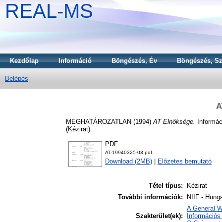
REAL-MS
Kezdőlap
Információ
Böngészés, Év
Böngészés, Sz
Belépés
A
MEGHATÁROZATLAN (1994)
AT Elnöksége.
Informáci
(Kézirat)
PDF
AT-19940325-03.pdf
Download (2MB)
|
Előzetes bemutató
Tétel típus:
Kézirat
További információk:
NIIF - Hunga
A General W
Szakterület(ek):
Információs 