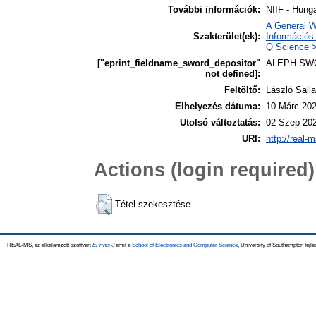
További információk:
NIIF - Hunga
A General W
Szakterület(ek):
Információs 
Q Science >
["eprint_fieldname_sword_depositor"
ALEPH SW
not defined]:
Feltöltő:
László Salla
Elhelyezés dátuma:
10 Márc 202
Utolsó változtatás:
02 Szep 202
URI:
http://real-
Actions (login required)
Tétel szekesztése
REAL-MS, az alkalamzott szoftver:
EPrints 3
amit a
School of Electronics and Computer Science
, University of Southampton fejle