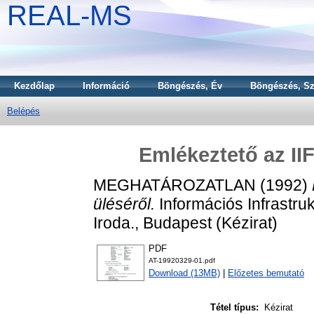
REAL-MS
Kezdőlap
Információ
Böngészés, Év
Böngészés, Sz
Belépés
Emlékeztető az IIF
MEGHATÁROZATLAN (1992)
üléséről.
Információs Infrastru
Iroda., Budapest (Kézirat)
PDF
AT-19920329-01.pdf
Download (13MB)
|
Előzetes bemutató
Tétel típus:
Kézirat