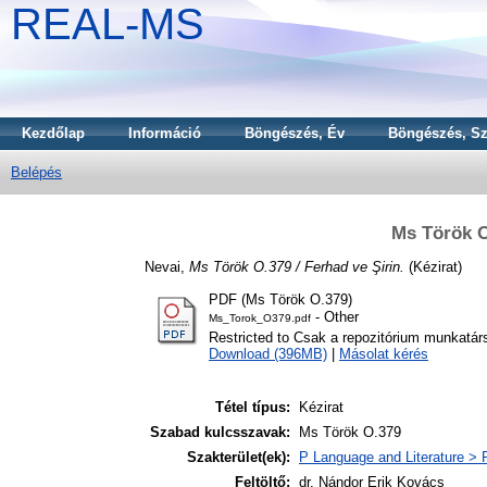
REAL-MS
Kezdőlap
Információ
Böngészés, Év
Böngészés, Sz
Belépés
Ms Török O
Nevai,
Ms Török O.379 / Ferhad ve Şirin.
(Kézirat)
PDF (Ms Török O.379)
- Other
Ms_Torok_O379.pdf
Restricted to Csak a repozitórium munkatár
Download (396MB)
|
Másolat kérés
Tétel típus:
Kézirat
Szabad kulcsszavak:
Ms Török O.379
Szakterület(ek):
P Language and Literature > P
Feltöltő:
dr. Nándor Erik Kovács