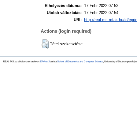
Elhelyezés dátuma:
17 Febr 2022 07:53
Utolsó változtatás:
17 Febr 2022 07:54
URI:
http://real-ms.mtak.hu/id/epri
Actions (login required)
Tétel szekesztése
REAL-MS, az alkalamzott szoftver:
EPrints 3
amit a
School of Electronics and Computer Science
, University of Southampton fejle