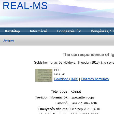
REAL-MS
Kezdőlap
Információ
Böngészés, Év
Böngészés, Sz
Belépés
The correspondence of I
Goldziher, Ignác
és
Nöldeke, Theodor
(1918)
The corr
PDF
1918.pdf
Download (1MB)
|
Előzetes bemutató
Tétel típus:
Kézirat
További információk:
typewritten copy
Feltöltő:
László Sallai-Tóth
Elhelyezés dátuma:
08 Szep 2021 14:10