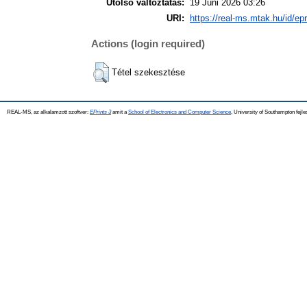
Utolsó változtatás:
19 Júni 2026 03:26
URI:
https://real-ms.mtak.hu/id/ep
Actions (login required)
Tétel szekesztése
REAL-MS, az alkalamzott szoftver:
EPrints 3
amit a
School of Electronics and Computer Science
, University of Southampton fejle