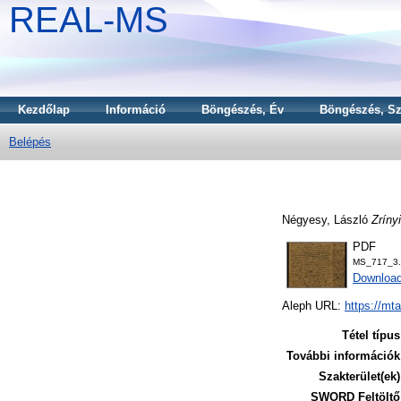
REAL-MS
Kezdőlap
Információ
Böngészés, Év
Böngészés, Sz
Belépés
Négyesy, László
Zríny
PDF
MS_717_3.
Downloa
Aleph URL:
https://mt
Tétel típus
További információk
Szakterület(ek)
SWORD Feltöltő