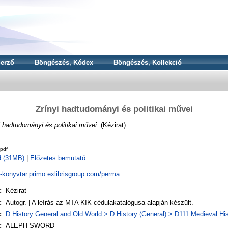
erző
Böngészés, Kódex
Böngészés, Kollekció
Zrínyi hadtudományi és politikai művei
i hadtudományi és politikai művei.
(Kézirat)
pdf
d (31MB)
|
Előzetes bemutató
a-konyvtar.primo.exlibrisgroup.com/perma...
:
Kézirat
:
Autogr. | A leírás az MTA KIK cédulakatalógusa alapján készült.
:
D History General and Old World > D History (General) > D111 Medieval Hi
:
ALEPH SWORD