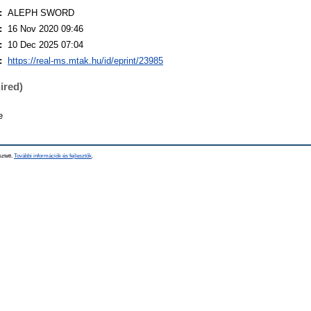
:
ALEPH SWORD
:
16 Nov 2020 09:46
:
10 Dec 2025 07:04
:
https://real-ms.mtak.hu/id/eprint/23985
ired)
e
sztett.
További információk és fejlesztők
.