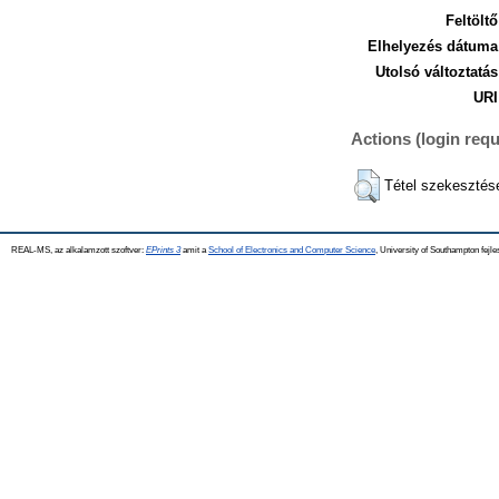
Feltöltő
Elhelyezés dátuma
Utolsó változtatás
URI
Actions (login requ
Tétel szekesztés
REAL-MS, az alkalamzott szoftver:
EPrints 3
amit a
School of Electronics and Computer Science
, University of Southampton fejle