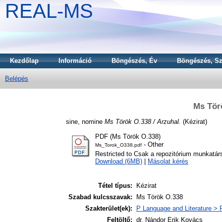
REAL-MS
Kezdőlap
Információ
Böngészés, Év
Böngészés, Sz
Belépés
Ms Tör
sine, nomine
Ms Török O.338 / Arzuhal.
(Kézirat)
PDF (Ms Török O.338)
- Other
Ms_Torok_O338.pdf
Restricted to Csak a repozitórium munkatár
Download (6MB)
|
Másolat kérés
Tétel típus:
Kézirat
Szabad kulcsszavak:
Ms Török O.338
Szakterület(ek):
P Language and Literature > P
Feltöltő:
dr. Nándor Erik Kovács