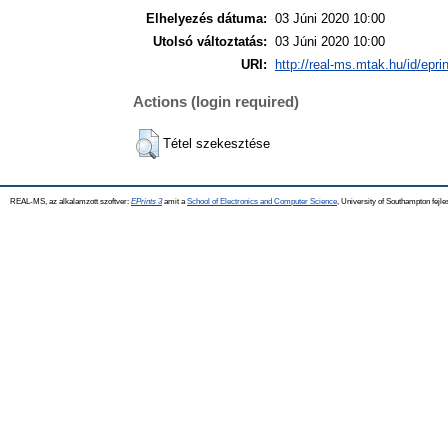
Elhelyezés dátuma:
03 Júni 2020 10:00
Utolsó változtatás:
03 Júni 2020 10:00
URI:
http://real-ms.mtak.hu/id/epri
Actions (login required)
Tétel szekesztése
REAL-MS, az alkalamzott szoftver:
EPrints 3
amit a
School of Electronics and Computer Science
, University of Southampton fejle