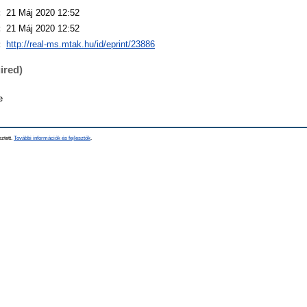
:
21 Máj 2020 12:52
:
21 Máj 2020 12:52
:
http://real-ms.mtak.hu/id/eprint/23886
ired)
e
sztett.
További információk és fejlesztők
.