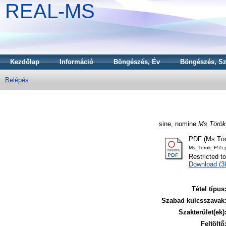
REAL-MS
Kezdőlap
Információ
Böngészés, Év
Böngészés, Sz
Belépés
sine, nomine
Ms Török 
PDF (Ms Tör
Ms_Torok_F55.
Restricted t
Download (
Tétel típus
Szabad kulcsszavak
Szakterület(ek)
Feltöltő