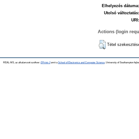
Elhelyezés dátuma
Utolsó változtatás
URI
Actions (login requ
Tétel szekesztés
REAL-MS, az alkalamzott szoftver:
EPrints 3
amit a
School of Electronics and Computer Science
, University of Southampton fejle