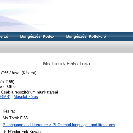
erző
Böngészés, Kódex
Böngészés, Kollekció
Ms Török F.55 / İnşa
F.55 / İnşa.
(Kézirat)
ök F.55)
- Other
pdf
o Csak a repozitórium munkatársai
384MB)
|
Másolat kérés
:
Kézirat
:
Ms Török F.55
:
P Language and Literature > PI Oriental languages and literatures
:
dr. Nándor Erik Kovács