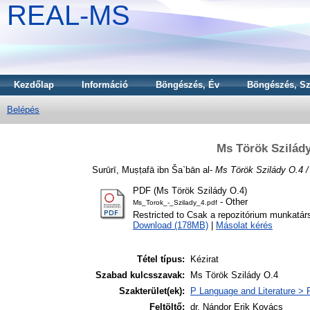
REAL-MS
Kezdőlap
Információ
Böngészés, Év
Böngészés, Sz
Belépés
Ms Török Szilády 
Surūrī, Muṣṭafā ibn Ša`bān al-
Ms Török Szilády O.4 / 
PDF (Ms Török Szilády O.4)
- Other
Ms_Torok_-_Szilady_4.pdf
Restricted to Csak a repozitórium munkatár
Download (178MB)
|
Másolat kérés
Tétel típus:
Kézirat
Szabad kulcsszavak:
Ms Török Szilády O.4
Szakterület(ek):
P Language and Literature > P
Feltöltő:
dr. Nándor Erik Kovács