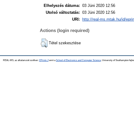
Elhelyezés dátuma:
03 Júni 2020 12:56
Utolsó változtatás:
03 Júni 2020 12:56
URI:
http://real-ms.mtak.hu/id/epri
Actions (login required)
Tétel szekesztése
REAL-MS, az alkalamzott szoftver:
EPrints 3
amit a
School of Electronics and Computer Science
, University of Southampton fejle