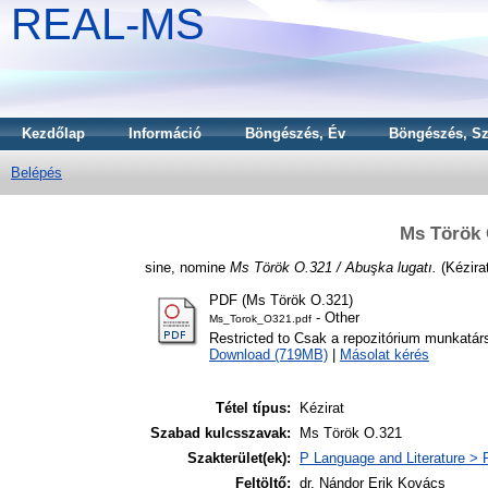
REAL-MS
Kezdőlap
Információ
Böngészés, Év
Böngészés, Sz
Belépés
Ms Török 
sine, nomine
Ms Török O.321 / Abuşka lugatı.
(Kézira
PDF (Ms Török O.321)
- Other
Ms_Torok_O321.pdf
Restricted to Csak a repozitórium munkatár
Download (719MB)
|
Másolat kérés
Tétel típus:
Kézirat
Szabad kulcsszavak:
Ms Török O.321
Szakterület(ek):
P Language and Literature > P
Feltöltő:
dr. Nándor Erik Kovács