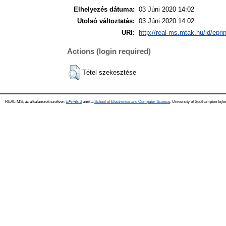
Elhelyezés dátuma:
03 Júni 2020 14:02
Utolsó változtatás:
03 Júni 2020 14:02
URI:
http://real-ms.mtak.hu/id/epri
Actions (login required)
Tétel szekesztése
REAL-MS, az alkalamzott szoftver:
EPrints 3
amit a
School of Electronics and Computer Science
, University of Southampton fejle