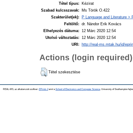
Tétel típus:
Kézirat
Szabad kulcsszavak:
Ms Török O.422
Szakterület(ek):
P Language and Literature > P
Feltöltő:
dr. Nándor Erik Kovács
Elhelyezés dátuma:
12 Márc 2020 12:54
Utolsó változtatás:
12 Márc 2020 12:54
URI:
http://real-ms.mtak.hu/id/epri
Actions (login required)
Tétel szekesztése
REAL-MS, az alkalamzott szoftver:
EPrints 3
amit a
School of Electronics and Computer Science
, University of Southampton fejle