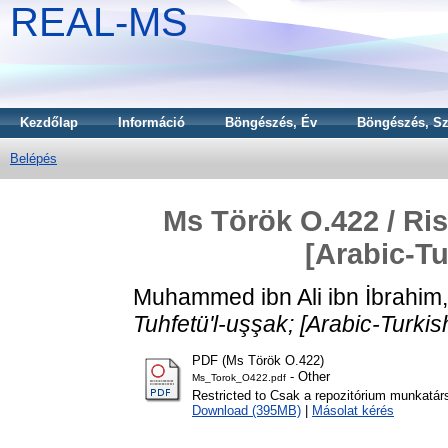
REAL-MS
Kezdőlap
Információ
Böngészés, Év
Böngészés, Sz
Belépés
Ms Török O.422 / Risa
[Arabic-Tu
Muhammed ibn Ali ibn İbrahim
Tuhfetü'l-uşşak; [Arabic-Turkish
PDF (Ms Török O.422)
- Other
Ms_Torok_O422.pdf
Restricted to Csak a repozitórium munkatár
Download (395MB)
|
Másolat kérés