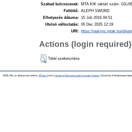
Szabad kulcsszavak:
MTA KIK raktári szám: GIL/0
Feltöltő:
ALEPH SWORD
Elhelyezés dátuma:
15 Júli 2016 04:51
Utolsó változtatás:
05 Dec 2025 12:19
URI:
https://real-ms.mtak.hu/id/epr
Actions (login required)
Tétel szekesztése
REAL-MS, az alkalamzott szoftver:
EPrints 3
amit a
School of Electronics and Computer Science
, University of Southampton fejle