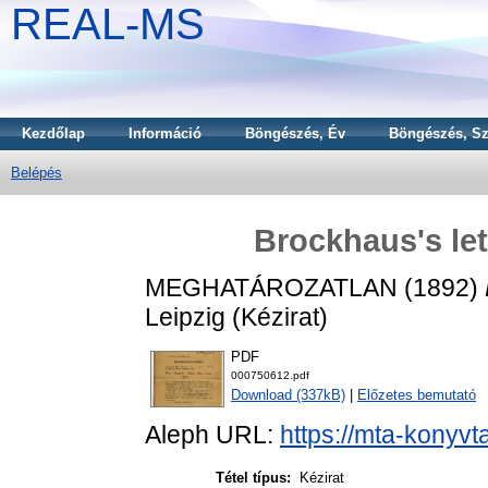
REAL-MS
Kezdőlap
Információ
Böngészés, Év
Böngészés, Sz
Belépés
Brockhaus's let
MEGHATÁROZATLAN (1892)
Leipzig (Kézirat)
PDF
000750612.pdf
Download (337kB)
|
Előzetes bemutató
Aleph URL:
https://mta-konyvt
Tétel típus:
Kézirat