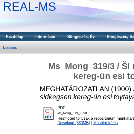
REAL-MS
Kezdőlap
Információ
Böngészés, Év
Böngészés, Sz
Belépés
Ms_Mong_319/3 / Ši
kereg-ün esi t
MEGHATÁROZATLAN (1900)
sidkegsen kereg-ün esi toγtaγ
PDF
Ms_Mong_319_3.pdf
Restricted to Csak a repozitórium munkatár
Download (889MB)
|
Másolat kérés