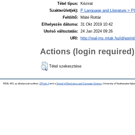
Tétel típus:
Kézirat
Szakterület(ek):
P Language and Literature > PI 
Feltöltő:
Máté Rottár
Elhelyezés dátuma:
31 Okt 2019 10:42
Utolsó változtatás:
24 Jan 2024 09:26
URI:
http://real-ms.mtak.hu/id/eprin
Actions (login required)
Tétel szekesztése
REAL-MS, az alkalamzott szoftver:
EPrints 3
amit a
School of Electronics and Computer Science
, University of Southampton fejle