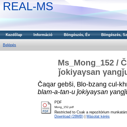
REAL-MS
Kezdőlap
Információ
Böngészés, Év
Böngészés, Sz
Belépés
Ms_Mong_152 / Ča
ǰokiyaγsan γangǰu
Čaqar gebši, Blo-bzang cul-kh
blam-a-tan-u ǰokiyaγsan γangǰu
PDF
Mong_152.pdf
Restricted to Csak a repozitórium munkatár
Download (28MB)
|
Másolat kérés