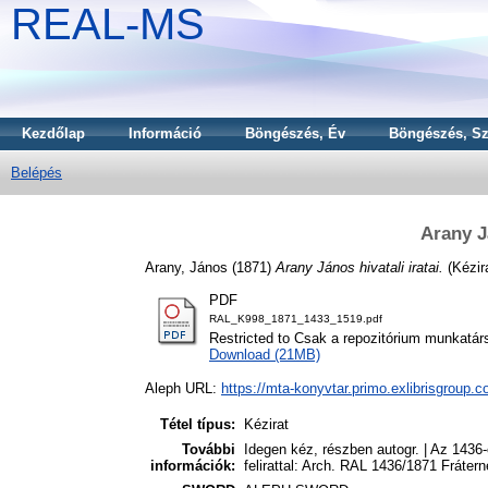
REAL-MS
Kezdőlap
Információ
Böngészés, Év
Böngészés, Sz
Belépés
Arany Já
Arany, János
(1871)
Arany János hivatali iratai.
(Kézir
PDF
RAL_K998_1871_1433_1519.pdf
Restricted to Csak a repozitórium munkatár
Download (21MB)
Aleph URL:
https://mta-konyvtar.primo.exlibrisgroup.
Tétel típus:
Kézirat
További
Idegen kéz, részben autogr. | Az 1436
információk:
felirattal: Arch. RAL 1436/1871 Frátern