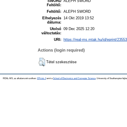
SWORD
ALEPH SWORD
Feltöltő:
Feltöltő:
ALEPH SWORD
Elhelyezés
14 Okt 2019 13:52
dátuma:
Utolsó
09 Dec 2025 12:20
változtatás:
URI:
https://real-ms.mtak.hu/id/eprint/23553
Actions (login required)
Tétel szekesztése
REAL-MS, az alkalamzott szoftver:
EPrints 3
amit a
School of Electronics and Computer Science
, University of Southampton fejle