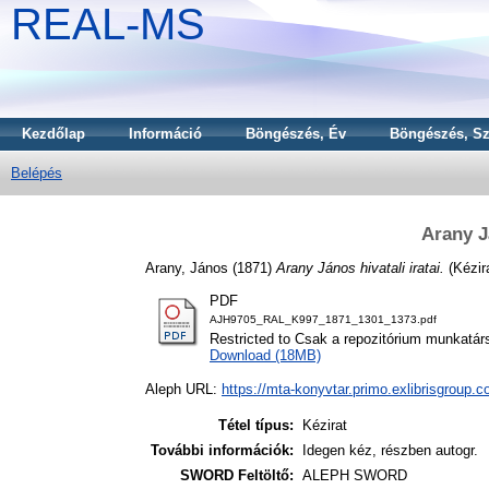
REAL-MS
Kezdőlap
Információ
Böngészés, Év
Böngészés, Sz
Belépés
Arany Já
Arany, János
(1871)
Arany János hivatali iratai.
(Kézir
PDF
AJH9705_RAL_K997_1871_1301_1373.pdf
Restricted to Csak a repozitórium munkatár
Download (18MB)
Aleph URL:
https://mta-konyvtar.primo.exlibrisgroup.
Tétel típus:
Kézirat
További információk:
Idegen kéz, részben autogr.
SWORD Feltöltő:
ALEPH SWORD