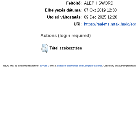
Feltöltő:
ALEPH SWORD
Elhelyezés dátuma:
07 Okt 2019 12:30
Utolsó változtatás:
09 Dec 2025 12:20
URI:
https://real-ms.mtak.hu/id/ep
Actions (login required)
Tétel szekesztése
REAL-MS, az alkalamzott szoftver:
EPrints 3
amit a
School of Electronics and Computer Science
, University of Southampton fejle