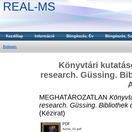
REAL-MS
Kezdőlap
Információ
Böngészés, Év
Böngészés, Sz
Belépés
Könyvtári kutatás
research. Güssing. Bib
A
MEGHATÁROZATLAN
Könyvtá
research. Güssing. Bibliothek 
(Kézirat)
PDF
Archiv_01.pdf