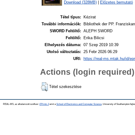
Download (328MB)
|
Előzetes bemutató
Tétel típus:
Kézirat
További információk:
Bibliothek der PP. Franziskan
SWORD Feltöltő:
ALEPH SWORD
Feltöltő:
Erika Bilicsi
Elhelyezés dátuma:
07 Szep 2019 10:39
Utolsó változtatás:
25 Febr 2026 06:29
URI:
https://real-ms.mtak.hu/id/ep
Actions (login required)
Tétel szekesztése
REAL-MS, az alkalamzott szoftver:
EPrints 3
amit a
School of Electronics and Computer Science
, University of Southampton fejle