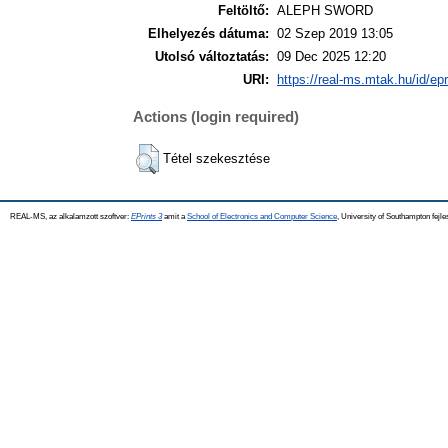
Feltöltő:
ALEPH SWORD
Elhelyezés dátuma:
02 Szep 2019 13:05
Utolsó változtatás:
09 Dec 2025 12:20
URI:
https://real-ms.mtak.hu/id/ep
Actions (login required)
Tétel szekesztése
REAL-MS, az alkalamzott szoftver:
EPrints 3
amit a
School of Electronics and Computer Science
, University of Southampton fejle