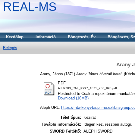
REAL-MS
Kezdőlap
Információ
Böngészés, Év
Böngészés, Sz
Belépés
Arany Já
Arany, János
(1871)
Arany János hivatali iratai.
(Kézir
PDF
AJH9703_RAL_K997_1871_736_996.pdf
Restricted to Csak a repozitórium munkatár
Download (16MB)
Aleph URL:
https://mta-konyvtar.primo.exlibrisgroup.
Tétel típus:
Kézirat
További információk:
Idegen kéz, részben autogr.
SWORD Feltöltő:
ALEPH SWORD