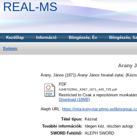
REAL-MS
Kezdőlap
Információ
Böngészés, Év
Böngészés, Sz
Belépés
Arany Já
Arany, János
(1871)
Arany János hivatali iratai.
(Kézir
PDF
AJH9702RAL_K997_1871_445_735.pdf
Restricted to Csak a repozitórium munkatár
Download (18MB)
Aleph URL:
https://mta-konyvtar.primo.exlibrisgroup.
Tétel típus:
Kézirat
További információk:
Idegen kéz, részben autogr.
SWORD Feltöltő:
ALEPH SWORD