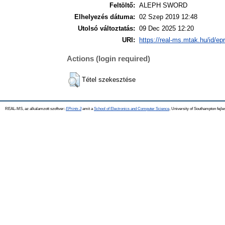
Feltöltő:
ALEPH SWORD
Elhelyezés dátuma:
02 Szep 2019 12:48
Utolsó változtatás:
09 Dec 2025 12:20
URI:
https://real-ms.mtak.hu/id/ep
Actions (login required)
Tétel szekesztése
REAL-MS, az alkalamzott szoftver:
EPrints 3
amit a
School of Electronics and Computer Science
, University of Southampton fejle