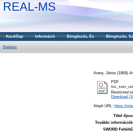
REAL-MS
Kezdőlap
Információ
Böngészés, Év
Böngészés, Sz
Belépés
Arany, János
(1869)
Ar
PDF
RAL_K995_186
Restricted t
Download (
Aleph URL:
https://mt
Tétel típus
További információk
SWORD Feltöltő