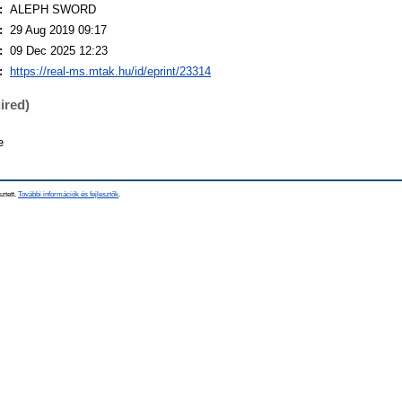
:
ALEPH SWORD
:
29 Aug 2019 09:17
:
09 Dec 2025 12:23
:
https://real-ms.mtak.hu/id/eprint/23314
ired)
e
sztett.
További információk és fejlesztők
.