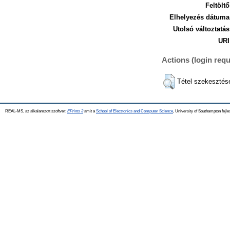
Feltöltő
Elhelyezés dátuma
Utolsó változtatás
URI
Actions (login requ
Tétel szekesztés
REAL-MS, az alkalamzott szoftver:
EPrints 3
amit a
School of Electronics and Computer Science
, University of Southampton fejle