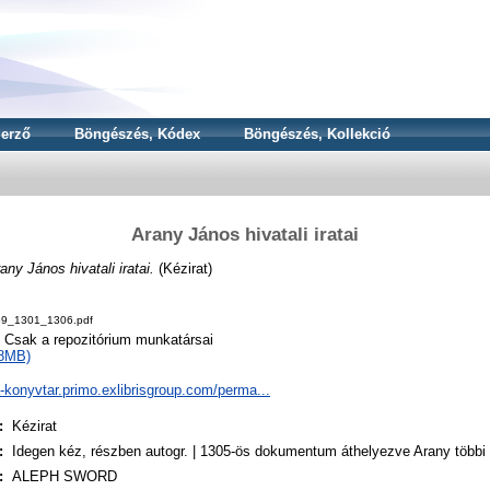
erző
Böngészés, Kódex
Böngészés, Kollekció
Arany János hivatali iratai
any János hivatali iratai.
(Kézirat)
9_1301_1306.pdf
o Csak a repozitórium munkatársai
18MB)
a-konyvtar.primo.exlibrisgroup.com/perma...
:
Kézirat
:
Idegen kéz, részben autogr. | 1305-ös dokumentum áthelyezve Arany többi
:
ALEPH SWORD