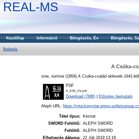
REAL-MS
Kezdőlap
Információ
Böngészés, Év
Böngészés, Sz
Belépés
A Csóka-cs
sine, nomine
(1859)
A Csóka-család oklevele 1641-ből
PDF
A_638_XV.pdf
Download (7MB)
|
Előzetes bemutató
Aleph URL:
https://mta-konyvtar.primo.exlibrisgroup.
Tétel típus:
Kézirat
SWORD Feltöltő:
ALEPH SWORD
Feltöltő:
ALEPH SWORD
Elhelyezés dátuma:
22 Júli 2019 13:19