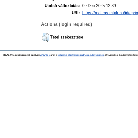
Utolsó változtatás:
09 Dec 2025 12:39
URI:
https://real-ms.mtak.hu/id/epri
Actions (login required)
Tétel szekesztése
REAL-MS, az alkalamzott szoftver:
EPrints 3
amit a
School of Electronics and Computer Science
, University of Southampton fejle