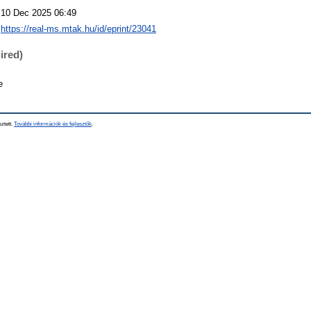
10 Dec 2025 06:49
https://real-ms.mtak.hu/id/eprint/23041
ired)
e
sztett.
További információk és fejlesztők
.