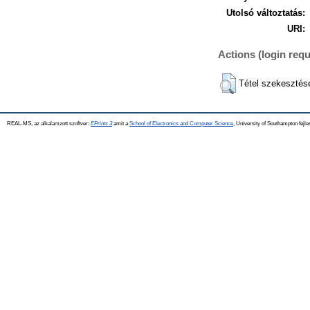
Utolsó változtatás:
URI:
Actions (login requ
Tétel szekesztés
REAL-MS, az alkalamzott szoftver:
EPrints 3
amit a
School of Electronics and Computer Science
, University of Southampton fejle