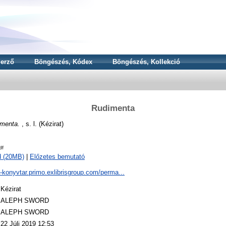
erző
Böngészés, Kódex
Böngészés, Kollekció
Rudimenta
menta.
, s. l. (Kézirat)
df
d (20MB)
|
Előzetes bemutató
a-konyvtar.primo.exlibrisgroup.com/perma...
Kézirat
ALEPH SWORD
ALEPH SWORD
22 Júli 2019 12:53