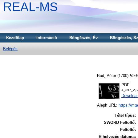
REAL-MS
Kezdőlap
Információ
Böngészés, Év
Böngészés, Sz
Belépés
Bod, Péter
(1700)
Rudi
PDF
A_637_V.p
Downloa
Aleph URL:
https://mt
Tétel típus:
SWORD Feltöltő:
Feltöltő:
Elhelyezés dátuma: