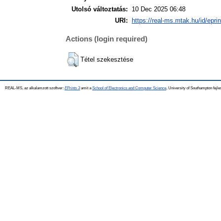
Utolsó változtatás:
10 Dec 2025 06:48
URI:
https://real-ms.mtak.hu/id/epri
Actions (login required)
Tétel szekesztése
REAL-MS, az alkalamzott szoftver:
EPrints 3
amit a
School of Electronics and Computer Science
, University of Southampton fejle