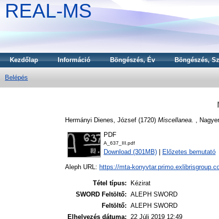
REAL-MS
Kezdőlap
Információ
Böngészés, Év
Böngészés, Sz
Belépés
Hermányi Dienes, József
(1720)
Miscellanea.
, Nagyen
PDF
A_637_III.pdf
Download (301MB)
|
Előzetes bemutató
Aleph URL:
https://mta-konyvtar.primo.exlibrisgroup.
Tétel típus:
Kézirat
SWORD Feltöltő:
ALEPH SWORD
Feltöltő:
ALEPH SWORD
Elhelyezés dátuma:
22 Júli 2019 12:49