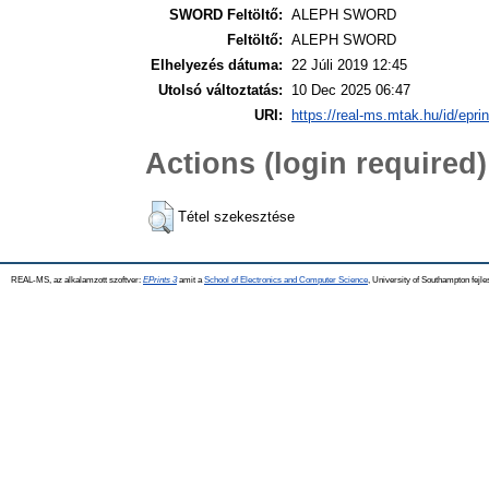
SWORD Feltöltő:
ALEPH SWORD
Feltöltő:
ALEPH SWORD
Elhelyezés dátuma:
22 Júli 2019 12:45
Utolsó változtatás:
10 Dec 2025 06:47
URI:
https://real-ms.mtak.hu/id/epri
Actions (login required)
Tétel szekesztése
REAL-MS, az alkalamzott szoftver:
EPrints 3
amit a
School of Electronics and Computer Science
, University of Southampton fejle