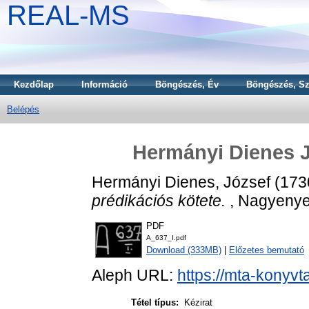
REAL-MS
Kezdőlap
Információ
Böngészés, Év
Böngészés, Sz
Belépés
Hermányi Dienes J
Hermányi Dienes, József
(173
prédikációs kötete.
, Nagyenyed
PDF
A_637_I.pdf
Download (333MB)
|
Előzetes bemutató
Aleph URL:
https://mta-konyvt
Tétel típus:
Kézirat