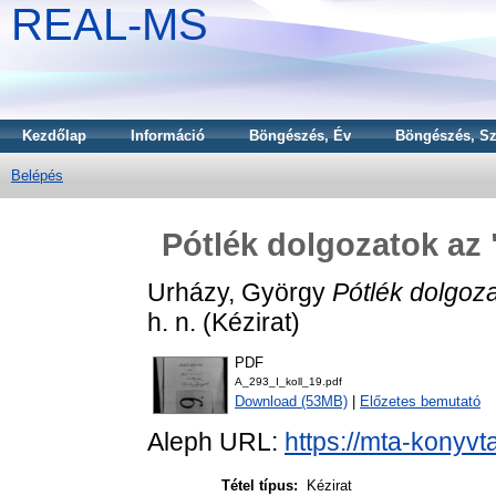
REAL-MS
Kezdőlap
Információ
Böngészés, Év
Böngészés, Sz
Belépés
Pótlék dolgozatok az
Urházy, György
Pótlék dolgoz
h. n. (Kézirat)
PDF
A_293_I_koll_19.pdf
Download (53MB)
|
Előzetes bemutató
Aleph URL:
https://mta-konyvt
Tétel típus:
Kézirat