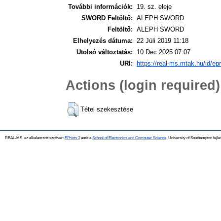
További információk:
19. sz. eleje
SWORD Feltöltő:
ALEPH SWORD
Feltöltő:
ALEPH SWORD
Elhelyezés dátuma:
22 Júli 2019 11:18
Utolsó változtatás:
10 Dec 2025 07:07
URI:
https://real-ms.mtak.hu/id/ep
Actions (login required)
Tétel szekesztése
REAL-MS, az alkalamzott szoftver:
EPrints 3
amit a
School of Electronics and Computer Science
, University of Southampton fejle