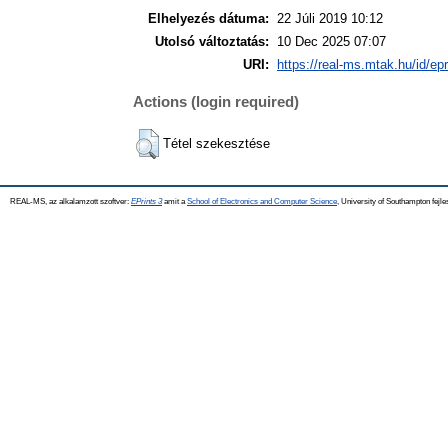
Elhelyezés dátuma:
22 Júli 2019 10:12
Utolsó változtatás:
10 Dec 2025 07:07
URI:
https://real-ms.mtak.hu/id/ep
Actions (login required)
Tétel szekesztése
REAL-MS, az alkalamzott szoftver:
EPrints 3
amit a
School of Electronics and Computer Science
, University of Southampton fejle