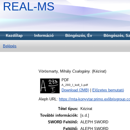
REAL-MS
Kezdőlap
Információ
Böngészés, Év
Böngészés, Sz
Belépés
Vörösmarty, Mihály
Csalogány.
(Kézirat)
PDF
A_293_I_koll_1.pdf
Download (2MB)
|
Előzetes bemutató
Aleph URL:
https://mta-konyvtar.primo.exlibrisgroup.
Tétel típus:
Kézirat
További információk:
[s.d.]
SWORD Feltöltő:
ALEPH SWORD
Feltöltő:
ALEPH SWORD