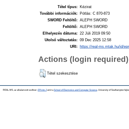
Tétel típus:
Kézirat
További információk:
Pótlás: C 870-873
SWORD Feltöltő:
ALEPH SWORD
Feltöltő:
ALEPH SWORD
Elhelyezés dátuma:
22 Júli 2019 09:50
Utolsó változtatás:
09 Dec 2025 12:58
URI:
https://real-ms.mtak.hu/id/ep
Actions (login required)
Tétel szekesztése
REAL-MS, az alkalamzott szoftver:
EPrints 3
amit a
School of Electronics and Computer Science
, University of Southampton fejle