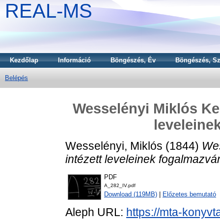
REAL-MS
Kezdőlap
Információ
Böngészés, Év
Böngészés, Sz
Belépés
Wesselényi Miklós K
leveleine
Wesselényi, Miklós
(1844)
Wes
intézett leveleinek fogalmazvá
PDF
A_282_IV.pdf
Download (119MB)
|
Előzetes bemutató
Aleph URL:
https://mta-konyvt